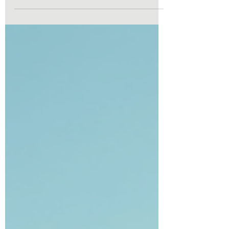
rom. Det er noe med bølgene, lyset og de små
husene ved kysten som forteller historier. I
denne artikkelen vil jeg dele mine tanker og tips
om hvordan du kan utforske og bruke fotokunst
med havtema i hjemmet ditt. Hvorfor velge
fotokunst med havtema? Havet har en unik
evne til å berolige og gi energi samtidig. Når du
velger fotokunst med