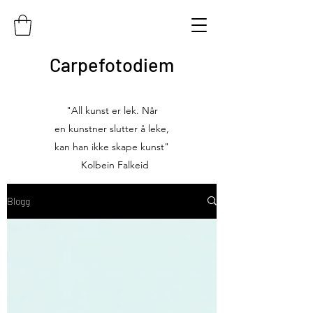
Carpefotodiem
"All kunst er lek. Når
en kunstner slutter å leke,
kan han ikke skape kunst"
Kolbein Falkeid
Blogg